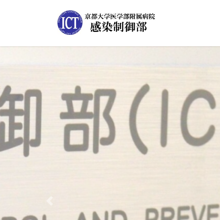
コ
ナ
ン
ビ
テ
ゲ
ン
ー
ツ
シ
へ
ョ
ス
ン
キ
に
ッ
移
プ
動
感染症診療
Previous