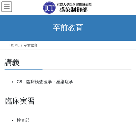
コ
ナ
ン
ビ
テ
ゲ
ン
ー
卒前教育
ツ
シ
へ
ョ
ス
ン
HOME
卒前教育
キ
に
ッ
移
プ
動
講義
C8 臨床検査医学・感染症学
臨床実習
検査部